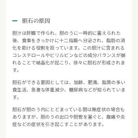
Q5. 胆石の日帰り手術は可能ですか？
胆石の原因
胆汁は肝臓で作られ、胆のうに一時的に蓄えられた
Q6. 胆のうを摘出しても日常生活に支障
はありませんか？
後、食事をきっかけに十二指腸へ分泌され、脂肪の消
化を助ける役割を担っています。この胆汁に含まれる
コレステロールやビリルビンなどの成分バランスが崩
7.
まとめ｜胆石が疑われる場合は専門医に
れることで結晶化が起こり、徐々に胆石が形成されま
相談を
す。
胆石ができる要因としては、加齢、肥満、脂質の多い
食生活、急激な体重減少、糖尿病などが知られていま
す。
胆石が胆のう内にとどまっている間は無症状の場合も
ありますが、胆のうの出口や胆管を塞ぐと、腹痛や炎
症などの症状を引き起こすことがあります。