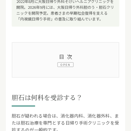
2022年8月に大阪日帰り外科そけいヘルニアクリニックを
開院。2026年9月には、大阪日帰り外科胆のう・胆石クリ
ニックを開院予定。患者さまの早期社会復帰を支える
「内視鏡日帰り手術」の普及に取り組んでいます。
目次
OPEN
1.
胆石は何科を受診する？
2.
胆石とは？原因と主な症状
胆石は何科を受診する？
胆石の原因
胆石が疑われる場合は、消化器内科、消化器外科、ま
たは胆石治療を専門とする日帰り手術クリニックを受
胆石症の主な症状
診するのが一般的です。