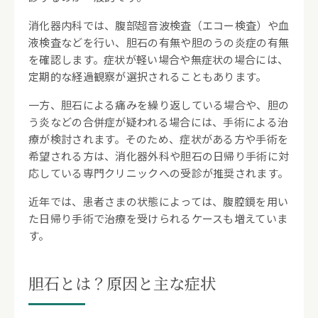
3.
胆石が疑われる場合の受診の目安
消化器内科では、腹部超音波検査（エコー検査）や血
液検査などを行い、胆石の有無や胆のうの炎症の有無
を確認します。症状が軽い場合や無症状の場合には、
強い腹痛や症状の悪化がある場合は早
定期的な経過観察が選択されることもあります。
めの受診を
一方、胆石による痛みを繰り返している場合や、胆の
4.
胆石症の検査と診断
う炎などの合併症が疑われる場合には、手術による治
療が検討されます。そのため、症状がある方や手術を
希望される方は、消化器外科や胆石の日帰り手術に対
腹部超音波検査（エコー検査）
応している専門クリニックへの受診が推奨されます。
血液検査
近年では、患者さまの状態によっては、腹腔鏡を用い
た日帰り手術で治療を受けられるケースも増えていま
す。
CT検査・MRCP検査
胆石とは？原因と主な症状
5.
胆石症の治療方法