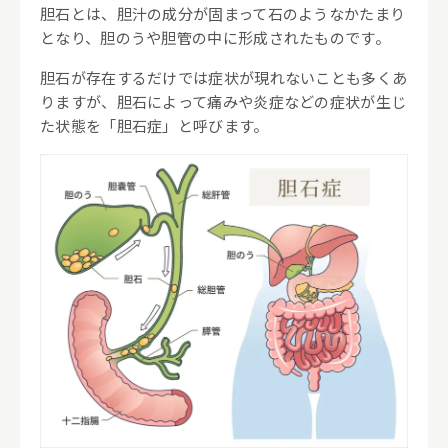
無症状の胆石の治療方針
胆石とは、胆汁の成分が固まって石のようなかたまり
となり、胆のうや胆管の中に形成されたものです。
症状を伴う胆のう結石の治療
胆石が存在するだけでは症状が現れないことも多くあ
りますが、胆石によって痛みや炎症などの症状が生じ
胆管結石の治療
た状態を「胆石症」と呼びます。
6.
胆石に関するよくある質問
Q1. 健康診断で胆石を指摘されました。
症状がなくても受診した方がよいです
か？
Q2. 胆石は自然に治りますか？
Q3. 胆石を放置するとどうなりますか？
Q4. 胆石は必ず手術が必要ですか？