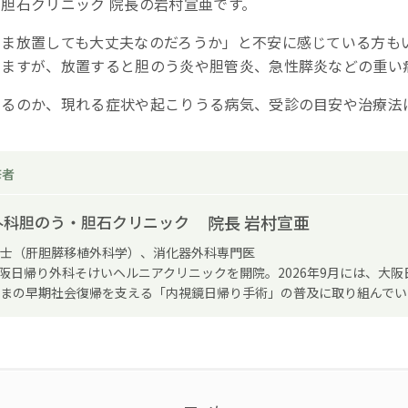
胆石クリニック 院長の岩村宣亜です。
まま放置しても大丈夫なのだろうか」と不安に感じている方も
りますが、放置すると胆のう炎や胆管炎、急性膵炎などの重い
なるのか、現れる症状や起こりうる病気、受診の目安や治療法
修者
院長 岩村宣亜
外科胆のう・胆石クリニック
士（肝胆膵移植外科学）、消化器外科専門医
に大阪日帰り外科そけいヘルニアクリニックを開院。2026年9月には、大
まの早期社会復帰を支える「内視鏡日帰り手術」の普及に取り組んでい