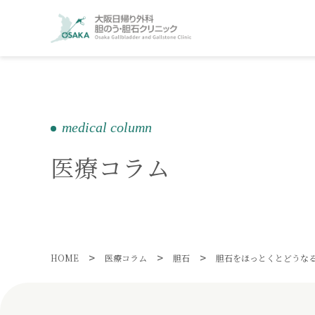
medical column
医療コラム
>
>
>
HOME
医療コラム
胆石
胆石をほっとくとどうな