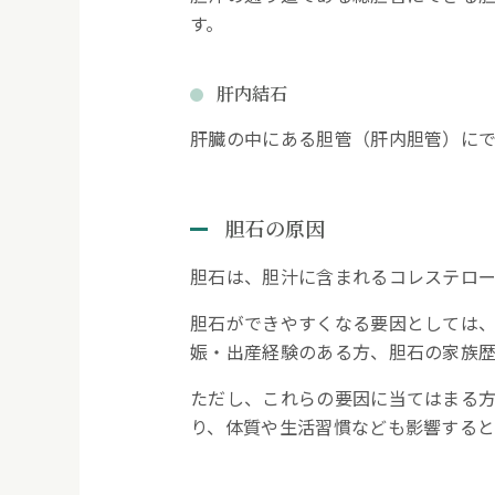
無症状の胆石の治療方針
す。
症状を伴う胆のう結石の治
肝内結石
肝臓の中にある胆管（肝内胆管）に
8.
まとめ｜胆石は放置せず専
胆石の原因
胆石は、胆汁に含まれるコレステロ
胆石ができやすくなる要因としては
娠・出産経験のある方、胆石の家族
ただし、これらの要因に当てはまる
り、体質や生活習慣なども影響すると