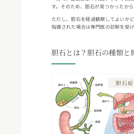
す。そのため、胆石が見つかったから
黄疸
ただし、胆石を経過観察してよいか
指摘された場合は専門医の診断を受
吐き気や嘔吐
4.
胆石を放置すると起こりう
胆石とは？胆石の種類と
急性胆のう炎
胆管炎
急性膵炎
胆のうがん
5.
胆石は自然に流れる？自然