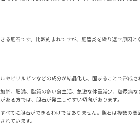
療
できる胆石です。比較的まれですが、胆管炎を繰り返す原因と
門医に相談を
ールやビリルビンなどの成分が結晶化し、固まることで形成さ
、加齢、肥満、脂質の多い食生活、急激な体重減少、糖尿病な
歴がある方では、胆石が発生しやすい傾向があります。
方すべてに胆石ができるわけではありません。胆石は複数の要
されています。