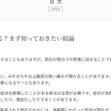
目次
OPEN
？まず知っておきたい結論
因
る？まず知っておきたい結論
過することもありますが、胆石が胆のうや胆管に詰まることで
る症状
ると、みぞおちや右上腹部の強い痛みが現れることがあります
要になるケースもあります。
の症状を経験したことがある場合は注意が必要です。症状が自
したり、重症化したりすることがあります。
然発見された胆石のなかには、長期間にわたって症状が現れず