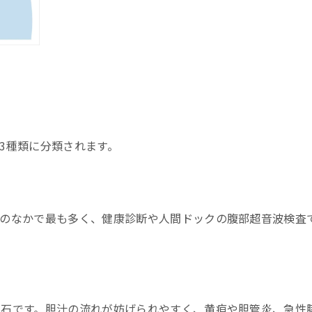
査）
3種類に分類されます。
症のなかで最も多く、健康診断や人間ドックの腹部超音波検査
を決定する
胆石です。胆汁の流れが妨げられやすく、黄疸や胆管炎、急性