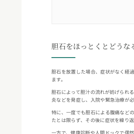
1.
胆石をほっとくとどうなる
2.
胆石とは？胆石の種類と原
胆石をほっとくとどうな
胆石の種類
胆石を放置した場合、症状がなく経
胆石の原因
ます。
3.
胆石を放置したときに現れ
胆石によって胆汁の流れが妨げられ
炎などを発症し、入院や緊急治療が必
みぞおちや右上腹部の痛み
特に、一度でも胆石による腹痛など
たとは限らず、その後に症状を繰り返
発熱
一方で、健康診断や人間ドックで偶